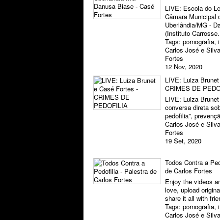
LIVE: Escola do Le
Câmara Municipal 
Uberlândia/MG - D
(Instituto Carross
Tags:
pornografia
,
Carlos José e Silv
Fortes
12 Nov, 2020
LIVE: Luiza Brunet
CRIMES DE PEDO
LIVE: Luiza Brunet
conversa direta so
pedofilia”, preven
Carlos José e Silv
Fortes
19 Set, 2020
Todos Contra a Pedo
de Carlos Fortes
Enjoy the videos a
love, upload origin
share it all with fr
Tags:
pornografia
,
Carlos José e Silv