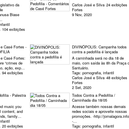
gislativo da
Carlos José e Silva
24 exibições
de
Fortes
anusa Biase
9 Nov, 2020
e…
infantil
a
104 exibições
 e Casé Fortes -
DIVINÓPOLIS: Campanha todos
FILIA
contra a pedofilia é lançada
 e Casé Fortes:
A caminhada será no dia 18 de
bre “crimes de
maio, com saída às 8h da Praça 
ção, ação, exp…
Santuário.
a
94 exibições
Tags:
pornografia
,
infantil
Carlos José e Silva
48 exibições
Fortes
2 Set, 2020
filia - Palestra
Todos Contra a Pedofilia /
Caminhada dia 18/05
nd music you
Acesse também nossas demais
al content, and
redes sociais e aproveite nossas
iends, family…
promoções. -http://jornalagora.info
infantil
-…
a
20 exibições
Tags:
pornografia
,
infantil