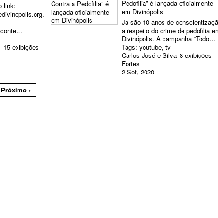
Pedofilia” é lançada oficialmente
 link:
em Divinópolis
divinopolis.org.
Já são 10 anos de conscientizaç
=conte…
a respeito do crime de pedofilia e
Divinópolis. A campanha “Todo…
a
15 exibições
Tags:
youtube
,
tv
Carlos José e Silva
8 exibições
Fortes
2 Set, 2020
Próximo ›