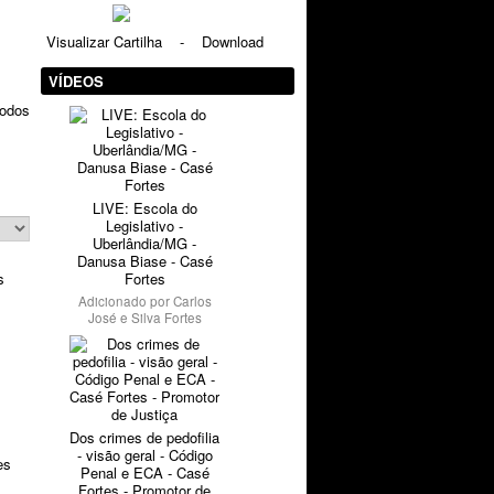
Visualizar Cartilha
-
Download
VÍDEOS
todos
LIVE: Escola do
Legislativo -
Uberlândia/MG -
Danusa Biase - Casé
s
Fortes
Adicionado por
Carlos
José e Silva Fortes
s
Dos crimes de pedofilia
- visão geral - Código
es
Penal e ECA - Casé
Fortes - Promotor de