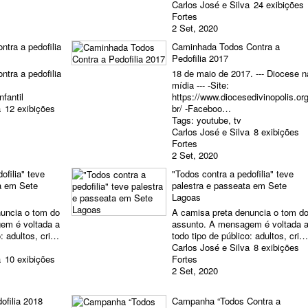
Carlos José e Silva
24 exibições
Fortes
2 Set, 2020
tra a pedofilia
Caminhada Todos Contra a
Pedofilia 2017
tra a pedofilia
18 de maio de 2017. --- Diocese n
mídia --- -Site:
infantil
https://www.diocesedivinopolis.org
a
12 exibições
br/ -Faceboo…
Tags:
youtube
,
tv
Carlos José e Silva
8 exibições
Fortes
2 Set, 2020
ofilia" teve
"Todos contra a pedofilia" teve
a em Sete
palestra e passeata em Sete
Lagoas
uncia o tom do
A camisa preta denuncia o tom d
em é voltada a
assunto. A mensagem é voltada 
o: adultos, cri…
todo tipo de público: adultos, cri…
Carlos José e Silva
8 exibições
a
10 exibições
Fortes
2 Set, 2020
ofilia 2018
Campanha “Todos Contra a