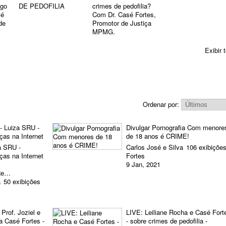
igo
DE PEDOFILIA
crimes de pedofilia?
sé
Com Dr. Casé Fortes,
de
Promotor de Justiça
MPMG.
Exibir 
Ordenar por:
- Luiza SRU -
Divulgar Pornografia Com menore
ças na Internet
de 18 anos é CRIME!
a SRU -
Carlos José e Silva
106 exibiçõe
ças na Internet
Fortes
9 Jan, 2021
 Re…
a
50 exibições
Prof. Joziel e
LIVE: Leiliane Rocha e Casé Fort
a Casé Fortes -
- sobre crimes de pedofilia -