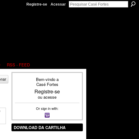
Registre-se
Acessar
O
RSS - FEED
Bem-vindo a
onar
Casé Fortes
Registre-se
ou
acesse
Or sign in with:
DOWNLOAD DA CARTILHA