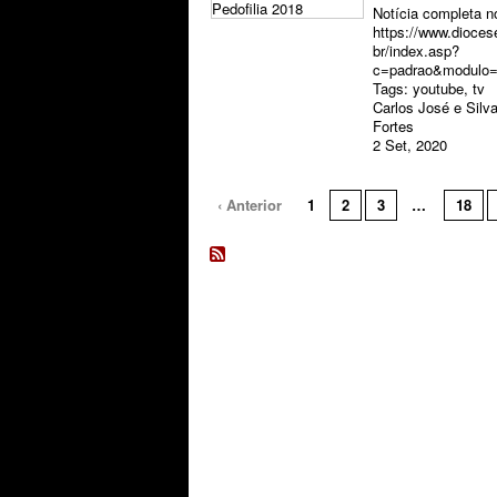
Notícia completa no
https://www.diocese
br/index.asp?
c=padrao&modulo
Tags:
youtube
,
tv
Carlos José e Silv
Fortes
2 Set, 2020
‹ Anterior
1
2
3
…
18