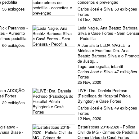
 pedofilia
conceitos e prevenção
a
56 exibições
Carlos José e Silva
53 exibições
Fortes
14 Dez, 2020
 Rick Paranhos -
Leda Nagle, Ana Beatriz Barbosa
tes - Aumento
Silva e Casé Fortes - Sem Censu
rimes pedofilia
- Pedofilia
a
60 exibições
A Jornalista LEDA NAGLE, a
Médica e Escritora Dra. Ana
Beatriz Barbosa Silva e o Promot
de Justiç…
Tags:
pornografia
,
infantil
Carlos José e Silva
47 exibições
Fortes
25 Nov, 2020
do a ADOÇÃO -
LIVE: Dra. Daniela Pedroso
sé Fortes
(Psicóloga do Hospital Pérola
Byington) e Casé Fortes
a
32 exibições
Carlos José e Silva
49 exibições
Fortes
12 Nov, 2020
islativo -
Estatísticas 2018-2020 - Polícia
anusa Biase -
Civil de MG - Crimes de Pedofilia 
Comentários de Casé Fortes