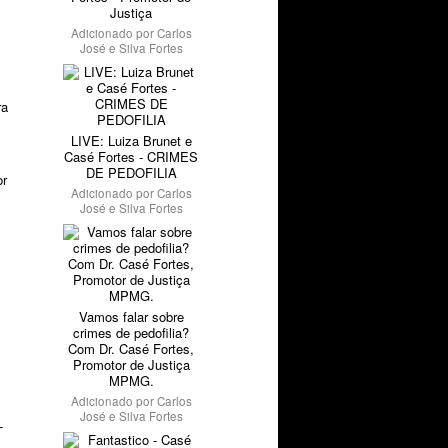
Justiça
Adicionado por
Carlos
José e Silva Fortes
ra
LIVE: Luiza Brunet e
Casé Fortes - CRIMES
DE PEDOFILIA
or
Adicionado por
Carlos
José e Silva Fortes
Vamos falar sobre
crimes de pedofilia?
Com Dr. Casé Fortes,
Promotor de Justiça
MPMG.
Adicionado por
Carlos
José e Silva Fortes
-