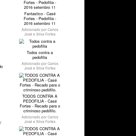
Fantastico - Casé
Fortes - Pedofilia -
2016 setembro 11
Adicionado por
Carlos
José e Silva Fortes
Todos contra a
pedofilia
Adicionado por
Carlos
do
José e Silva Fortes
TODOS CONTRA A
PEDOFILIA - Casé
Fortes - Recado para o
criminoso pedófilo.
Adicionado por
Carlos
José e Silva Fortes
/