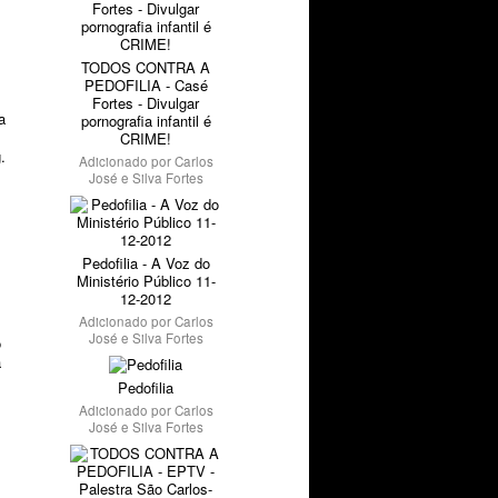
TODOS CONTRA A
PEDOFILIA - Casé
Fortes - Divulgar
a
pornografia infantil é
CRIME!
.
Adicionado por
Carlos
José e Silva Fortes
Pedofilia - A Voz do
Ministério Público 11-
12-2012
Adicionado por
Carlos
José e Silva Fortes
o
a
Pedofilia
Adicionado por
Carlos
José e Silva Fortes