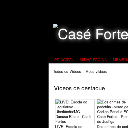
Todos Contra a Pedofilia
PRINCIPAL
MINHA PÁGINA
MEMBR
Todos os Vídeos
Meus vídeos
Vídeos de destaque
LIVE: Escola do
Dos crimes de pedo