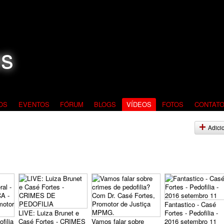
OS
EVENTOS
FÓRUM
BLOGS
VÍDEOS
FOTOS
CONTAT
Adici
Fantastico - Casé
LIVE: Luiza Brunet e
Fortes - Pedofilia -
filia
Casé Fortes - CRIMES
Vamos falar sobre
2016 setembro 11