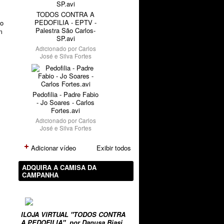
TODOS CONTRA A
PEDOFILIA - EPTV -
ão
Palestra São Carlos-
m
SP.avi
Adicionado por
Carlos
José e Silva Fortes
Pedofilia - Padre Fabio
- Jo Soares - Carlos
Fortes.avi
Adicionado por
Carlos
José e Silva Fortes
Adicionar vídeo
Exibir todos
ADQUIRA A CAMISA DA
CAMPANHA
ILOJA VIRTUAL "TODOS CONTRA
A PEDOFILIA", por Danusa Biasi