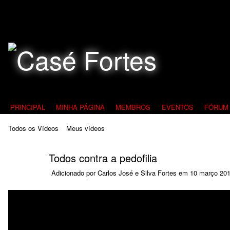
Todos Contra a Pedofilia
PRINCIPAL
MINHA PÁGINA
MEMBROS
EVENTOS
FÓRUM
Todos os Vídeos
Meus vídeos
Todos contra a pedofilia
Adicionado por
Carlos José e Silva Fortes
em 10 março 201