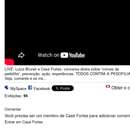
LIVE: Luiza Brunet e Casé Fortes: conversa direta sobre “crimes de
pedofilia”, prevenção, ação, experiências. TODOS CONTRA A PEDOFILI
Veja, comente e se ins...
Obter o 
MySpace
Facebook
Exibições:
94
Comentar
Você precisa ser um membro de Casé Fortes para adicionar coment
Entrar em Casé Fortes