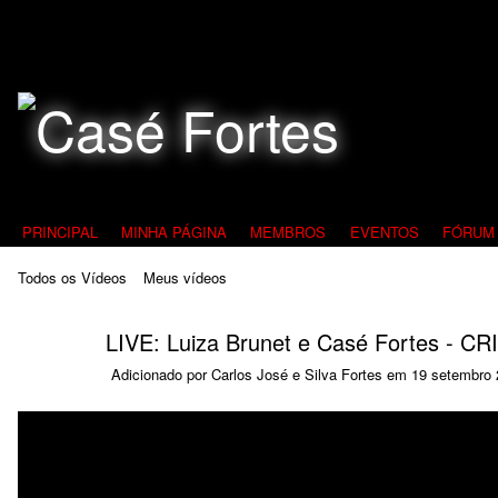
Todos Contra a Pedofilia
PRINCIPAL
MINHA PÁGINA
MEMBROS
EVENTOS
FÓRUM
Todos os Vídeos
Meus vídeos
LIVE: Luiza Brunet e Casé Fortes - 
Adicionado por
Carlos José e Silva Fortes
em 19 setembro 