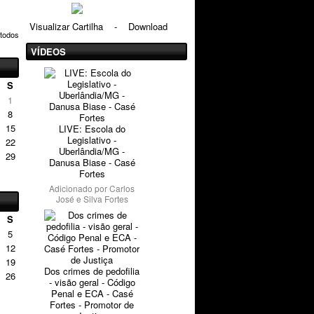
Visualizar Cartilha
-
Download
 todos
VÍDEOS
S
1
8
15
LIVE: Escola do
Legislativo -
22
Uberlândia/MG -
29
Danusa Biase - Casé
Fortes
Adicionado por
Carlos
José e Silva Fortes
S
5
12
19
Dos crimes de pedofilia
26
- visão geral - Código
Penal e ECA - Casé
Fortes - Promotor de