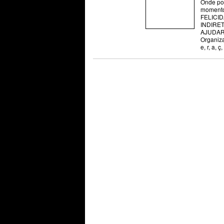
Onde po
moment
FELICID
INDIRET
AJUDAR
Organiz
e
,
r
,
a
,
ç
,