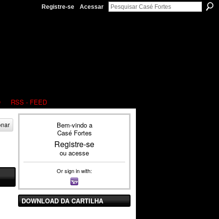
Registre-se
Acessar
O
RSS - FEED
Bem-vindo a
onar
Casé Fortes
Registre-se
ou
acesse
Or sign in with:
DOWNLOAD DA CARTILHA