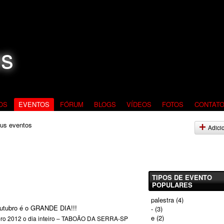
OS
EVENTOS
FÓRUM
BLOGS
VÍDEOS
FOTOS
CONTAT
us eventos
Adici
TIPOS DE EVENTO
POPULARES
palestra
(4)
utubro é o GRANDE DIA!!!
-
(3)
e
(2)
bro 2012
o dia inteiro –
TABOÃO DA SERRA-SP