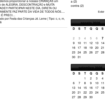
demos proporcionar a nossas CRIANÇAS um
a
(2)
o de ALEGRIA, DESCONTRAÇÃO e MUITA
contra
(2)
ADE!!! PARTICIPAR NESTE DIA, DIRETA OU
AMENTE FAZ PARTE DA VIDA DE TODOS NÓS.....
Exibir
 É PRECI
…
ado por
Festa das Crianças Jd. Leme
| Tipo:
c
,
o
,
m
,
ã
agosto
2026
D
S
T
Q
Q
S
2
3
4
5
6
7
9
10
11
12
13
14
16
17
18
19
20
21
23
24
25
26
27
28
30
31
setembro
2026
D
S
T
Q
Q
S
1
2
3
4
6
7
8
9
10
11
13
14
15
16
17
18
20
21
22
23
24
25
27
28
29
30