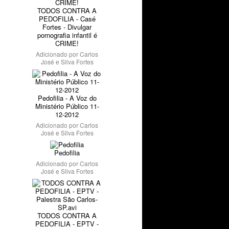
TODOS CONTRA A
PEDOFILIA - Casé
Fortes - Divulgar
pornografia infantil é
CRIME!
Adicionado por
Carlos
José e Silva Fortes
Pedofilia - A Voz do
Ministério Público 11-
12-2012
Adicionado por
Carlos
José e Silva Fortes
Pedofilia
Adicionado por
Carlos
José e Silva Fortes
TODOS CONTRA A
PEDOFILIA - EPTV -