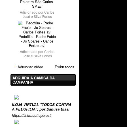
Palestra São Carlos-
SP.avi
Adicionado por
Carlos
José e Silva Fortes
Pedofilia - Padre Fabio
- Jo Soares - Carlos
Fortes.avi
Adicionado por
Carlos
José e Silva Fortes
Adicionar vídeo
Exibir todos
ADQUIRA A CAMISA DA
CAMPANHA
ILOJA VIRTUAL "TODOS CONTRA
A PEDOFILIA", por Danusa Biasi
https://linktr.ee/tcpbrasil