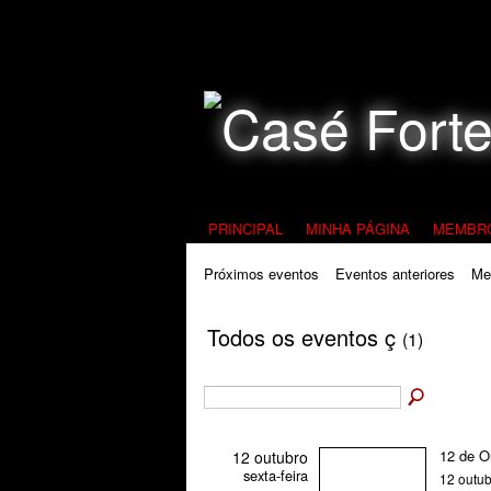
Todos Contra a Pedofilia
PRINCIPAL
MINHA PÁGINA
MEMBR
Próximos eventos
Eventos anteriores
Me
Todos os eventos ç
(1)
12 de O
12 outubro
sexta-feira
12 outu