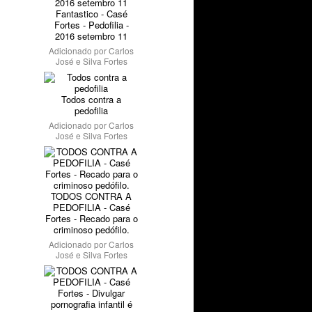
Fantastico - Casé
Fortes - Pedofilia -
2016 setembro 11
Adicionado por
Carlos
José e Silva Fortes
Todos contra a
pedofilia
Adicionado por
Carlos
José e Silva Fortes
TODOS CONTRA A
PEDOFILIA - Casé
Fortes - Recado para o
criminoso pedófilo.
Adicionado por
Carlos
José e Silva Fortes