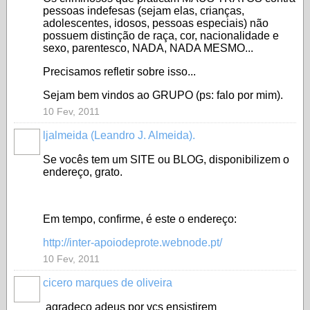
pessoas indefesas (sejam elas, crianças,
adolescentes, idosos, pessoas especiais) não
possuem distinção de raça, cor, nacionalidade e
sexo, parentesco, NADA, NADA MESMO...
Precisamos refletir sobre isso...
Sejam bem vindos ao GRUPO (ps: falo por mim).
10 Fev, 2011
ljalmeida (Leandro J. Almeida).
Se vocês tem um SITE ou BLOG, disponibilizem o
endereço, grato.
Em tempo, confirme, é este o endereço:
http://inter-apoiodeprote.webnode.pt/
10 Fev, 2011
cicero marques de oliveira
agradeço adeus por vcs ensistirem