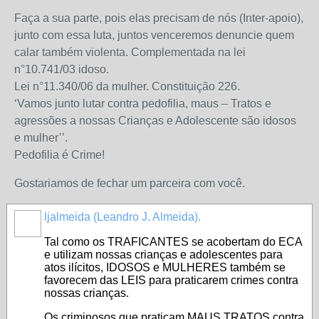
Faça a sua parte, pois elas precisam de nós (Inter-apoio),
junto com essa luta, juntos venceremos denuncie quem
calar também violenta. Complementada na lei
n°10.741/03 idoso.
Lei n°11.340/06 da mulher. Constituição 226.
‘Vamos junto lutar contra pedofilia, maus – Tratos e
agressões a nossas Crianças e Adolescente são idosos
e mulher’’.
Pedofilia é Crime!
Gostariamos de fechar um parceira com você.
ljalmeida (Leandro J. Almeida).
Tal como os TRAFICANTES se acobertam do ECA
e utilizam nossas crianças e adolescentes para
atos ilícitos, IDOSOS e MULHERES também se
favorecem das LEIS para praticarem crimes contra
nossas crianças.
Os criminosos que praticam MAUS TRATOS contra