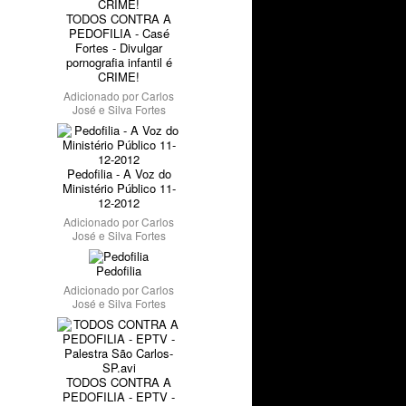
TODOS CONTRA A
PEDOFILIA - Casé
Fortes - Divulgar
pornografia infantil é
CRIME!
Adicionado por
Carlos
José e Silva Fortes
Pedofilia - A Voz do
Ministério Público 11-
12-2012
Adicionado por
Carlos
José e Silva Fortes
Pedofilia
Adicionado por
Carlos
José e Silva Fortes
TODOS CONTRA A
PEDOFILIA - EPTV -