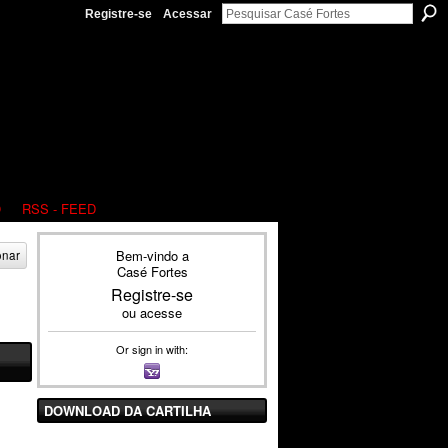
Registre-se
Acessar
O
RSS - FEED
Bem-vindo a
onar
Casé Fortes
Registre-se
ou
acesse
Or sign in with:
DOWNLOAD DA CARTILHA