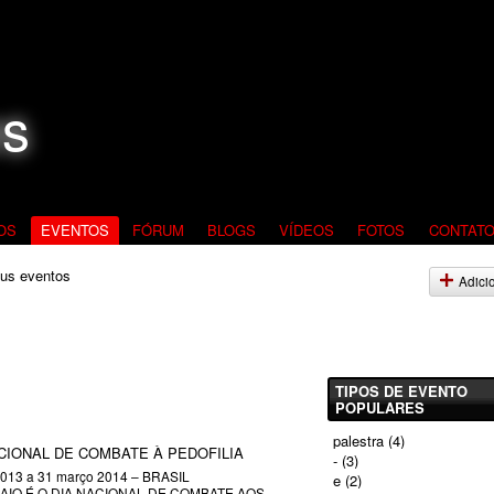
OS
EVENTOS
FÓRUM
BLOGS
VÍDEOS
FOTOS
CONTAT
us eventos
Adici
TIPOS DE EVENTO
POPULARES
palestra
(4)
CIONAL DE COMBATE À PEDOFILIA
-
(3)
2013
a
31 março 2014
–
BRASIL
e
(2)
MAIO É O DIA NACIONAL DE COMBATE AOS