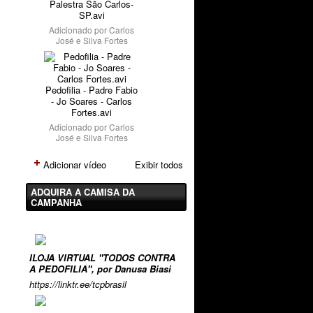
Palestra São Carlos-
SP.avi
Adicionado por
Carlos
José e Silva Fortes
Pedofilia - Padre Fabio
- Jo Soares - Carlos
Fortes.avi
Adicionado por
Carlos
José e Silva Fortes
Adicionar vídeo
Exibir todos
ADQUIRA A CAMISA DA
CAMPANHA
ILOJA VIRTUAL "TODOS CONTRA
A PEDOFILIA", por Danusa Biasi
https://linktr.ee/tcpbrasil