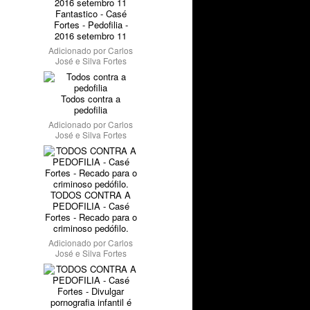
Fantastico - Casé
Fortes - Pedofilia -
2016 setembro 11
Adicionado por
Carlos
José e Silva Fortes
Todos contra a
pedofilia
Adicionado por
Carlos
José e Silva Fortes
TODOS CONTRA A
PEDOFILIA - Casé
Fortes - Recado para o
criminoso pedófilo.
Adicionado por
Carlos
José e Silva Fortes