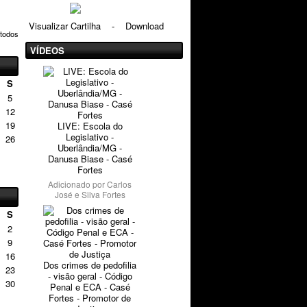
Visualizar Cartilha
-
Download
 todos
VÍDEOS
S
5
12
19
LIVE: Escola do
Legislativo -
26
Uberlândia/MG -
Danusa Biase - Casé
Fortes
Adicionado por
Carlos
José e Silva Fortes
S
2
9
16
Dos crimes de pedofilia
23
- visão geral - Código
30
Penal e ECA - Casé
Fortes - Promotor de