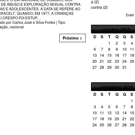
a
(2)
 DE ABUSO E EXPLORAÇÃO SEXUAL CONTRA
contra
(2)
AS E ADOLESCENTES. A DATA SE REFERE AO
ARACELI", QUANDO, EM 1977, A CRIANÇAS
Exibir
I CRESPO FOI ESTUP
…
ado por
Carlos José e Silva Fortes
| Tipo:
tação
,
nacional
outubro
2013
D
S
T
Q
Q
S
Próximo >
1
2
3
4
6
7
8
9
10
11
13
14
15
16
17
18
20
21
22
23
24
25
27
28
29
30
31
novembro
2013
D
S
T
Q
Q
S
1
3
4
5
6
7
8
10
11
12
13
14
15
17
18
19
20
21
22
24
25
26
27
28
29