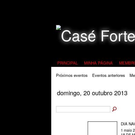
Todos Contra a Pedofilia
PRINCIPAL
MINHA PÁGINA
MEMBR
Próximos eventos
Eventos anteriores
Me
domingo, 20 outubro 2013
DIA NA
1 maio 
18 DE 