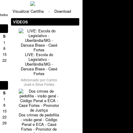
Visualizar Cartilha
-
Download
 todos
VÍDEOS
S
1
8
15
LIVE: Escola do
Legislativo -
22
Uberlândia/MG -
Danusa Biase - Casé
Fortes
Adicionado por
Carlos
José e Silva Fortes
S
1
8
15
Dos crimes de pedofilia
22
- visão geral - Código
29
Penal e ECA - Casé
Fortes - Promotor de