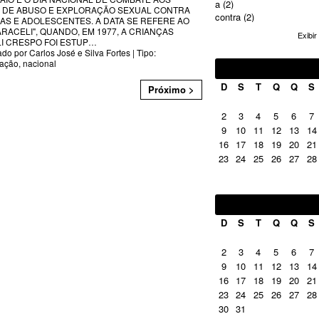
a
(2)
 DE ABUSO E EXPLORAÇÃO SEXUAL CONTRA
contra
(2)
AS E ADOLESCENTES. A DATA SE REFERE AO
ARACELI", QUANDO, EM 1977, A CRIANÇAS
Exibir
I CRESPO FOI ESTUP
…
ado por
Carlos José e Silva Fortes
| Tipo:
tação
,
nacional
fevereiro
2014
D
S
T
Q
Q
S
Próximo >
2
3
4
5
6
7
9
10
11
12
13
14
16
17
18
19
20
21
23
24
25
26
27
28
março
2014
D
S
T
Q
Q
S
2
3
4
5
6
7
9
10
11
12
13
14
16
17
18
19
20
21
23
24
25
26
27
28
30
31