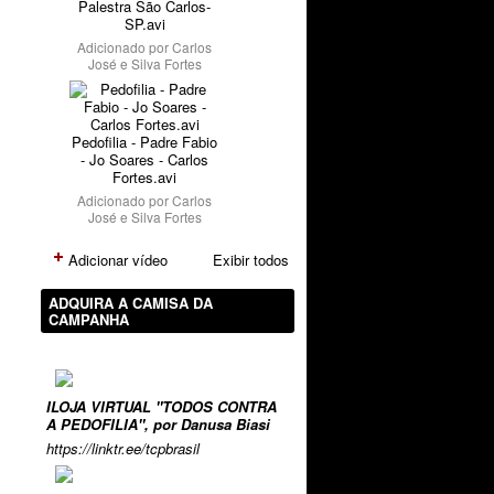
Palestra São Carlos-
SP.avi
Adicionado por
Carlos
José e Silva Fortes
Pedofilia - Padre Fabio
- Jo Soares - Carlos
Fortes.avi
Adicionado por
Carlos
José e Silva Fortes
Adicionar vídeo
Exibir todos
ADQUIRA A CAMISA DA
CAMPANHA
ILOJA VIRTUAL "TODOS CONTRA
A PEDOFILIA", por Danusa Biasi
https://linktr.ee/tcpbrasil