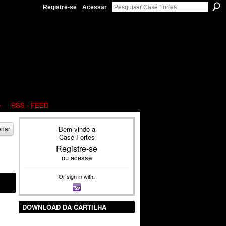
Registre-se
Acessar
O
RSS - FEED
Bem-vindo a
onar
Casé Fortes
Registre-se
ou
acesse
Or sign in with:
DOWNLOAD DA CARTILHA