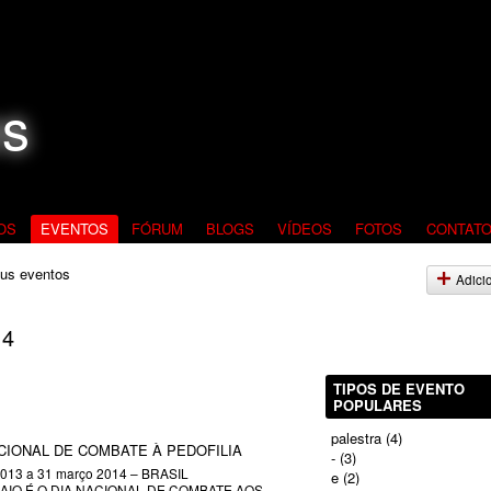
OS
EVENTOS
FÓRUM
BLOGS
VÍDEOS
FOTOS
CONTAT
us eventos
Adici
14
TIPOS DE EVENTO
POPULARES
palestra
(4)
CIONAL DE COMBATE À PEDOFILIA
-
(3)
2013
a
31 março 2014
–
BRASIL
e
(2)
MAIO É O DIA NACIONAL DE COMBATE AOS