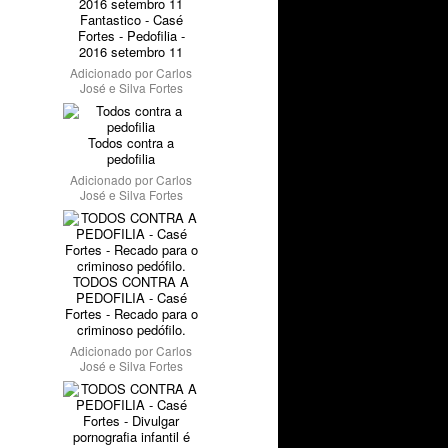
Fantastico - Casé
Fortes - Pedofilia -
2016 setembro 11
Adicionado por
Carlos
José e Silva Fortes
Todos contra a
pedofilia
Adicionado por
Carlos
José e Silva Fortes
TODOS CONTRA A
PEDOFILIA - Casé
Fortes - Recado para o
criminoso pedófilo.
Adicionado por
Carlos
José e Silva Fortes