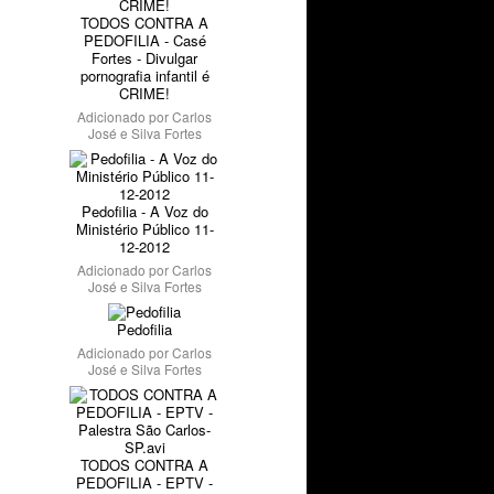
TODOS CONTRA A
PEDOFILIA - Casé
Fortes - Divulgar
pornografia infantil é
CRIME!
Adicionado por
Carlos
José e Silva Fortes
Pedofilia - A Voz do
Ministério Público 11-
12-2012
Adicionado por
Carlos
José e Silva Fortes
Pedofilia
Adicionado por
Carlos
José e Silva Fortes
TODOS CONTRA A
PEDOFILIA - EPTV -