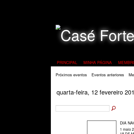
Todos Contra a Pedofilia
PRINCIPAL
MINHA PÁGINA
MEMBR
Próximos eventos
Eventos anteriores
Me
quarta-feira, 12 fevereiro 20
DIA NA
1 maio 
18 DE 