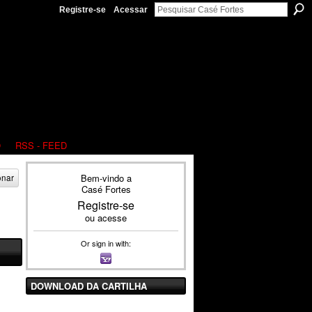
Registre-se
Acessar
O
RSS - FEED
Bem-vindo a
onar
Casé Fortes
Registre-se
ou
acesse
Or sign in with:
DOWNLOAD DA CARTILHA