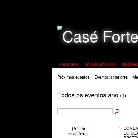
Todos Contra a Pedofilia
PRINCIPAL
MINHA PÁGINA
MEMBR
Próximos eventos
Eventos anteriores
Me
Todos os eventos ano
(1)
COMEM
19 julho
DO COA
sexta-feira
PROTEÇ