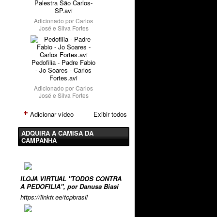
Palestra São Carlos-
SP.avi
Adicionado por
Carlos
José e Silva Fortes
Pedofilia - Padre Fabio
- Jo Soares - Carlos
Fortes.avi
Adicionado por
Carlos
José e Silva Fortes
Adicionar vídeo
Exibir todos
ADQUIRA A CAMISA DA
CAMPANHA
ILOJA VIRTUAL "TODOS CONTRA
A PEDOFILIA", por Danusa Biasi
https://linktr.ee/tcpbrasil