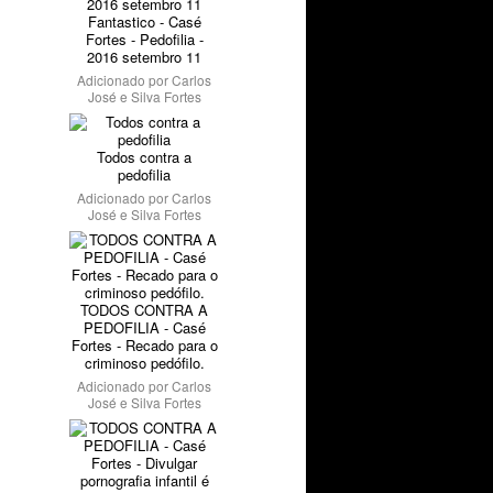
Fantastico - Casé
Fortes - Pedofilia -
2016 setembro 11
Adicionado por
Carlos
José e Silva Fortes
Todos contra a
pedofilia
Adicionado por
Carlos
José e Silva Fortes
TODOS CONTRA A
PEDOFILIA - Casé
Fortes - Recado para o
criminoso pedófilo.
Adicionado por
Carlos
José e Silva Fortes