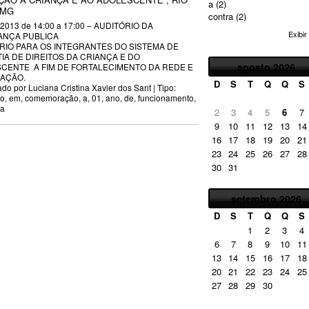
a
(2)
 MG
contra
(2)
 2013
de 14:00 a 17:00 –
AUDITÓRIO DA
Exibir
NÇA PUBLICA
RIO PARA OS INTEGRANTES DO SISTEMA DE
IA DE DIREITOS DA CRIANÇA E DO
agosto
2026
CENTE A FIM DE FORTALECIMENTO DA REDE E
AÇÃO.
D
S
T
Q
Q
S
ado por
Luciana Cristina Xavier dos Sant
| Tipo:
io
,
em
,
comemoração
,
a
,
01
,
ano
,
de
,
funcionamento
,
pa
2
3
4
5
6
7
9
10
11
12
13
14
16
17
18
19
20
21
23
24
25
26
27
28
30
31
setembro
2026
D
S
T
Q
Q
S
1
2
3
4
6
7
8
9
10
11
13
14
15
16
17
18
20
21
22
23
24
25
27
28
29
30