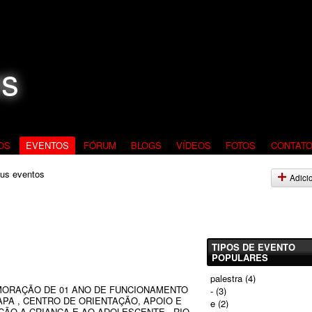
OS
EVENTOS
FÓRUM
BLOGS
VÍDEOS
FOTOS
CONTAT
us eventos
Adici
TIPOS DE EVENTO
POPULARES
palestra
(4)
ORAÇÃO DE 01 ANO DE FUNCIONAMENTO
-
(3)
PA , CENTRO DE ORIENTAÇÃO, APOIO E
e
(2)
ÃO A CRIANÇA E AO ADOLESCENTE , RIO