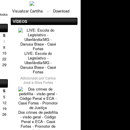
Visualizar Cartilha
-
Download
 todos
VÍDEOS
S
1
8
15
LIVE: Escola do
Legislativo -
22
Uberlândia/MG -
29
Danusa Biase - Casé
Fortes
Adicionado por
Carlos
José e Silva Fortes
S
5
12
19
Dos crimes de pedofilia
26
- visão geral - Código
Penal e ECA - Casé
Fortes - Promotor de