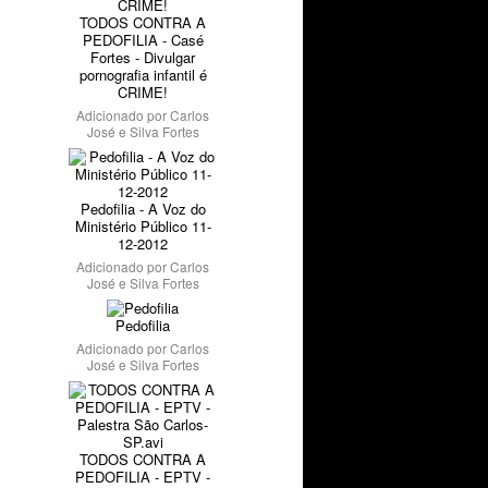
TODOS CONTRA A
PEDOFILIA - Casé
Fortes - Divulgar
pornografia infantil é
CRIME!
Adicionado por
Carlos
José e Silva Fortes
Pedofilia - A Voz do
Ministério Público 11-
12-2012
Adicionado por
Carlos
José e Silva Fortes
Pedofilia
Adicionado por
Carlos
José e Silva Fortes
TODOS CONTRA A
PEDOFILIA - EPTV -