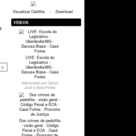
Visualizar Cartilha
-
Download
VÍDEOS
s
LIVE: Escola do
Legislativo -
Uberlândia/MG -
 >
Danusa Biase - Casé
Fortes
Adicionado por
Carlos
José e Silva Fortes
Dos crimes de pedofilia
- visão geral - Código
Penal e ECA - Casé
Fortes - Promotor de