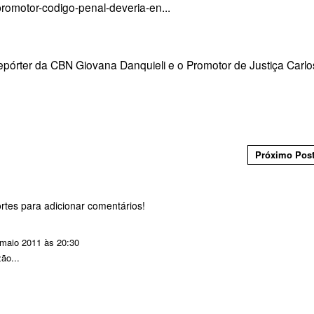
romotor-codigo-penal-deveria-en...
epórter da CBN Giovana Danquieli e o Promotor de Justiça Carlo
Próximo Post
tes para adicionar comentários!
maio 2011 às 20:30
zão...