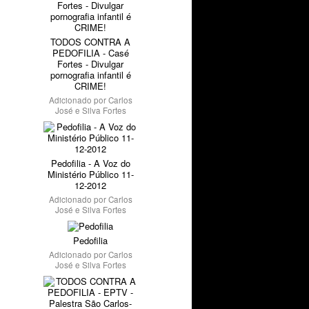
TODOS CONTRA A
PEDOFILIA - Casé
Fortes - Divulgar
pornografia infantil é
CRIME!
Adicionado por
Carlos
José e Silva Fortes
Pedofilia - A Voz do
Ministério Público 11-
12-2012
Adicionado por
Carlos
José e Silva Fortes
Pedofilia
Adicionado por
Carlos
José e Silva Fortes