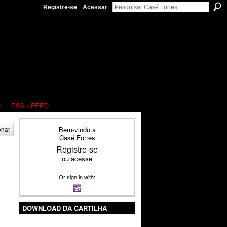
Registre-se
Acessar
O
RSS - FEED
Bem-vindo a
onar
Casé Fortes
Registre-se
ou
acesse
Or sign in with:
DOWNLOAD DA CARTILHA