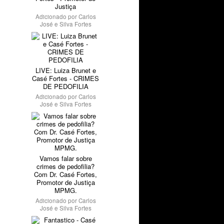
Justiça
Adicionado por
Carlos
José e Silva Fortes
LIVE: Luiza Brunet e
Casé Fortes - CRIMES
DE PEDOFILIA
Adicionado por
Carlos
José e Silva Fortes
Vamos falar sobre
crimes de pedofilia?
Com Dr. Casé Fortes,
Promotor de Justiça
MPMG.
Adicionado por
Carlos
José e Silva Fortes