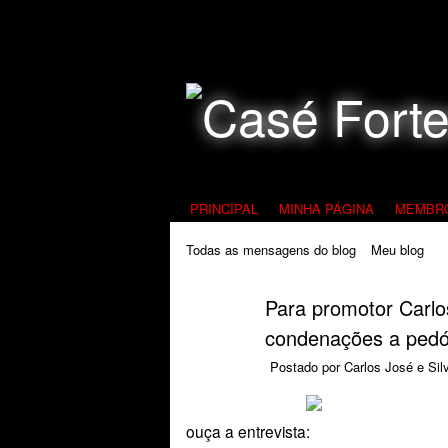
Todos Contra a Pedofilia
PRINCIPAL
MINHA PÁGINA
MEMBR
Todas as mensagens do blog
Meu blog
Para promotor Carlo
condenações a pedóf
Postado por
Carlos José e Sil
ouça a entrevista: