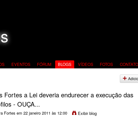
OS
EVENTOS
FÓRUM
BLOGS
VÍDEOS
FOTOS
CONTAT
Adici
s Fortes a Lei deveria endurecer a execução das
ilos - OUÇA...
va Fortes
em 22 janeiro 2011 às 12:00
Exibir blog