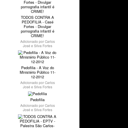
TODOS CONTRA A
PEDOFILIA - Casé
Fortes - Divulgar
pornografia infantil é
CRIME!
Adicionado por
Carlos
José e Silva Fortes
Pedofilia - A Voz do
Ministério Público 11-
12-2012
Adicionado por
Carlos
José e Silva Fortes
Pedofilia
Adicionado por
Carlos
José e Silva Fortes