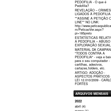
PEDOFILIA - O que é
Pedofilia?
REVELAÇÃO – CRIMES
LIGADOS À PEDOFILIA
**ASSINE A PETIÇÃO 
LINE** NO LINK:
http://www.peticaopublic
m/PeticaoVer.aspx?
pi=185preto
ESTATÍSTICAS RELATI
A PEDOFILIA – ABUSO
EXPLORAÇÃO SEXUAL
MATERIAL DA CAMPA
"TODOS CONTRA A
PEDOFILIA" - veja e bai
para o seu computador -
cartilhas, adesivos,
cartazes,folders, etc.
ARTIGO: ADOÇÃO -
ASPECTOS PRÁTICOS 
LEI 12.010/2009 - CARL
FORTES
ARQUIVOS MENSAIS
2022
abril
(4)
março
(1)