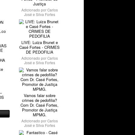
Justiça
Adicionado por
Carlos
José e Silva Fortes
ON
a.co
LIVE: Luiza Brunet e
VAS
Casé Fortes - CRIMES
 E
DE PEDOFILIA
Adicionado por
Carlos
NHA
José e Silva Fortes
xe
–
Vamos falar sobre
OS
crimes de pedofilia?
Com Dr. Casé Fortes,
Promotor de Justiça
MPMG.
Adicionado por
Carlos
José e Silva Fortes