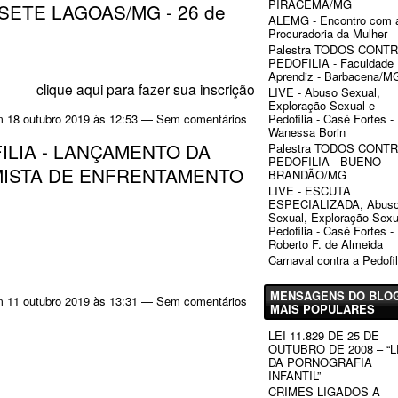
PIRACEMA/MG
SETE LAGOAS/MG - 26 de
ALEMG - Encontro com 
Procuradoria da Mulher
Palestra TODOS CONT
PEDOFILIA - Faculdade
Aprendiz - Barbacena/M
clique aqui para fazer sua inscrição
LIVE - Abuso Sexual,
Exploração Sexual e
Pedofilia - Casé Fortes -
 18 outubro 2019 às 12:53 — Sem comentários
Wanessa Borin
LIA - LANÇAMENTO DA
Palestra TODOS CONT
PEDOFILIA - BUENO
ISTA DE ENFRENTAMENTO
BRANDÃO/MG
LIVE - ESCUTA
ESPECIALIZADA, Abus
Sexual, Exploração Sexu
Pedofilia - Casé Fortes -
Roberto F. de Almeida
Carnaval contra a Pedofil
MENSAGENS DO BLO
 11 outubro 2019 às 13:31 — Sem comentários
MAIS POPULARES
LEI 11.829 DE 25 DE
OUTUBRO DE 2008 – “L
DA PORNOGRAFIA
INFANTIL”
CRIMES LIGADOS À