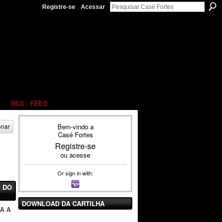
Registre-se
Acessar
O
RSS - FEED
Bem-vindo a
onar
Casé Fortes
Registre-se
ou
acesse
Or sign in with:
 DO
DOWNLOAD DA CARTILHA
RA A