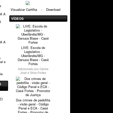
a
Visualizar Cartilha
-
Download
RA A
VÍDEOS
G
RA A
LIVE: Escola do
Legislativo -
Uberlândia/MG -
o
Danusa Biase - Casé
al e
Fortes
Adicionado por
Carlos
José e Silva Fortes
ia
G
EI
Dos crimes de pedofilia
- visão geral - Código
Penal e ECA - Casé
Fortes - Promotor de