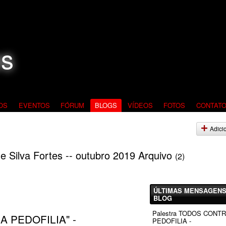
OS
EVENTOS
FÓRUM
BLOGS
VÍDEOS
FOTOS
CONTAT
Adici
e Silva Fortes -- outubro 2019 Arquivo
(2)
ÚLTIMAS MENSAGENS
BLOG
Palestra TODOS CONT
A PEDOFILIA" -
PEDOFILIA -