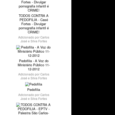
TODOS CONTRA A
PEDOFILIA - Casé
Fortes - Divulgar
pornografia infantil é
CRIME!
Adicionado por
Carlos
José e Silva Fortes
Pedofilia - A Voz do
Ministério Público 11-
12-2012
Adicionado por
Carlos
José e Silva Fortes
Pedofilia
Adicionado por
Carlos
José e Silva Fortes