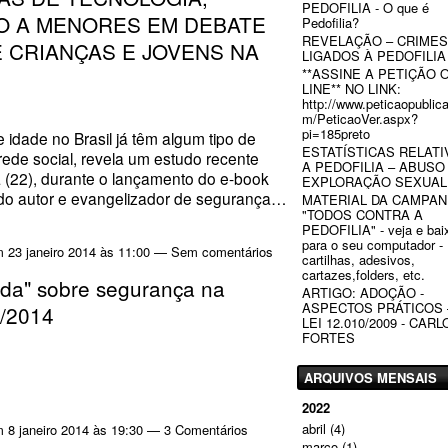
PEDOFILIA - O que é
O A MENORES EM DEBATE
Pedofilia?
REVELAÇÃO – CRIMES
 CRIANÇAS E JOVENS NA
LIGADOS À PEDOFILIA
**ASSINE A PETIÇÃO 
LINE** NO LINK:
http://www.peticaopublic
m/PeticaoVer.aspx?
pi=185preto
 idade no Brasil já têm algum tipo de
ESTATÍSTICAS RELATI
ede social, revela um estudo recente
A PEDOFILIA – ABUSO
a (22), durante o lançamento do e-book
EXPLORAÇÃO SEXUAL
 do autor e evangelizador de segurança…
MATERIAL DA CAMPA
"TODOS CONTRA A
PEDOFILIA" - veja e bai
para o seu computador -
 23 janeiro 2014 às 11:00 — Sem comentários
cartilhas, adesivos,
cartazes,folders, etc.
a" sobre segurança na
ARTIGO: ADOÇÃO -
ASPECTOS PRÁTICOS 
1/2014
LEI 12.010/2009 - CARL
FORTES
ARQUIVOS MENSAIS
2022
abril
(4)
 8 janeiro 2014 às 19:30 —
3 Comentários
março
(1)