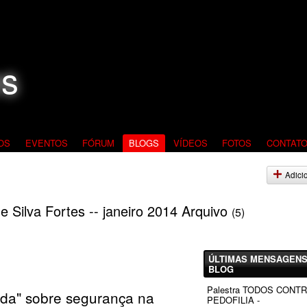
OS
EVENTOS
FÓRUM
BLOGS
VÍDEOS
FOTOS
CONTAT
Adici
e Silva Fortes -- janeiro 2014 Arquivo
(5)
ÚLTIMAS MENSAGENS
BLOG
Palestra TODOS CONT
a" sobre segurança na
PEDOFILIA -