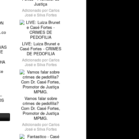
Justiça
Adicionado por
Carlos
José e Silva Fortes
ON
a.co
LIVE: Luiza Brunet e
VAS
Casé Fortes - CRIMES
 E
DE PEDOFILIA
Adicionado por
Carlos
NHA
José e Silva Fortes
xe
–
Vamos falar sobre
OS
crimes de pedofilia?
Com Dr. Casé Fortes,
Promotor de Justiça
MPMG.
Adicionado por
Carlos
José e Silva Fortes