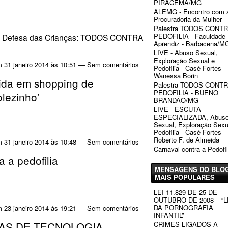
PIRACEMA/MG
ALEMG - Encontro com 
Procuradoria da Mulher
Palestra TODOS CONT
PEDOFILIA - Faculdade
e Defesa das Crianças: TODOS CONTRA
Aprendiz - Barbacena/M
LIVE - Abuso Sexual,
Exploração Sexual e
 31 janeiro 2014 às 10:51 — Sem comentários
Pedofilia - Casé Fortes -
Wanessa Borin
ida em shopping de
Palestra TODOS CONT
PEDOFILIA - BUENO
olezinho'
BRANDÃO/MG
LIVE - ESCUTA
ESPECIALIZADA, Abus
Sexual, Exploração Sexu
Pedofilia - Casé Fortes -
Roberto F. de Almeida
 31 janeiro 2014 às 10:48 — Sem comentários
Carnaval contra a Pedofil
 a pedofilia
MENSAGENS DO BLO
MAIS POPULARES
LEI 11.829 DE 25 DE
OUTUBRO DE 2008 – “L
DA PORNOGRAFIA
 23 janeiro 2014 às 19:21 — Sem comentários
INFANTIL”
AS DE TECNOLOGIA,
CRIMES LIGADOS À