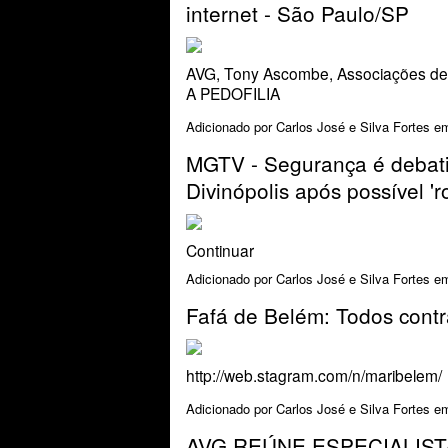
internet - São Paulo/SP
AVG, Tony Ascombe, Associações d
A PEDOFILIA
Adicionado por
Carlos José e Silva Fortes
em
MGTV - Segurança é debat
Divinópolis após possível 'r
Continuar
Adicionado por
Carlos José e Silva Fortes
em
Fafá de Belém: Todos contra
http://web.stagram.com/n/maribelem/
Adicionado por
Carlos José e Silva Fortes
em
AVG REÚNE ESPECIALIST