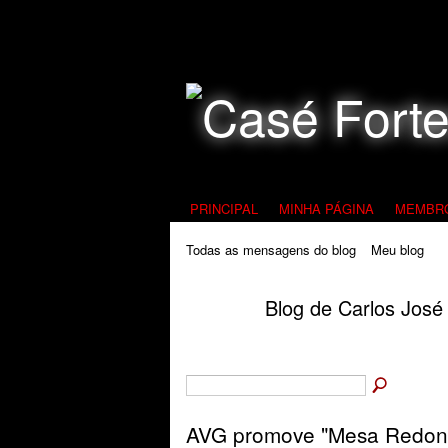
Todos Contra a Pedofilia
PRINCIPAL
MINHA PÁGINA
MEMBR
Todas as mensagens do blog
Meu blog
Blog de Carlos José 
AVG promove "Mesa Redond