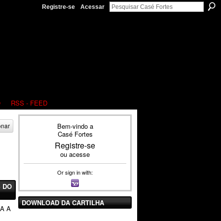
Registre-se
Acessar
O
RSS - FEED
Bem-vindo a
onar
Casé Fortes
Registre-se
ou
acesse
Or sign in with:
 DO
DOWNLOAD DA CARTILHA
RA A