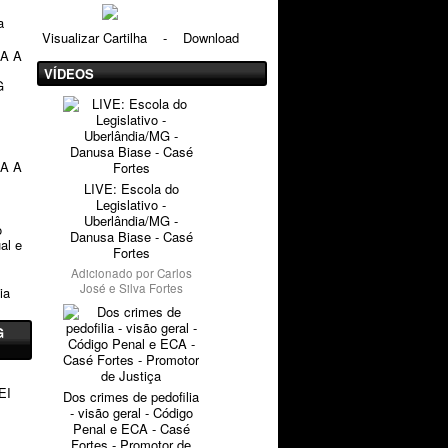
a
Visualizar Cartilha
-
Download
RA A
VÍDEOS
G
RA A
LIVE: Escola do
Legislativo -
Uberlândia/MG -
o
Danusa Biase - Casé
al e
Fortes
Adicionado por
Carlos
José e Silva Fortes
ia
G
EI
Dos crimes de pedofilia
- visão geral - Código
Penal e ECA - Casé
Fortes - Promotor de